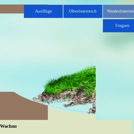
Direkt zum Seiteninhalt
Menü überspringen
Ausflüge
Oberösterreich
Niederösterrei
▼
Ungarn
Wachau