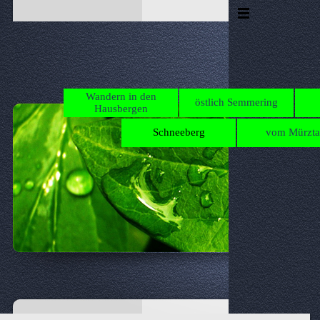
Direkt zum Seiteninhalt
Menü überspringen
Wandern in den
östlich Semmering
Hausbergen
Schneeberg
vom Mürzta
▼